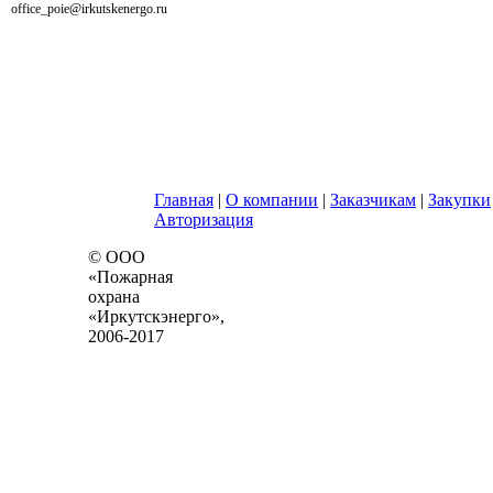
office_poie@irkutskenergo.ru
Главная
|
О компании
|
Заказчикам
|
Закупки
Авторизация
© ООО
«Пожарная
охрана
«Иркутскэнерго»,
2006-2017