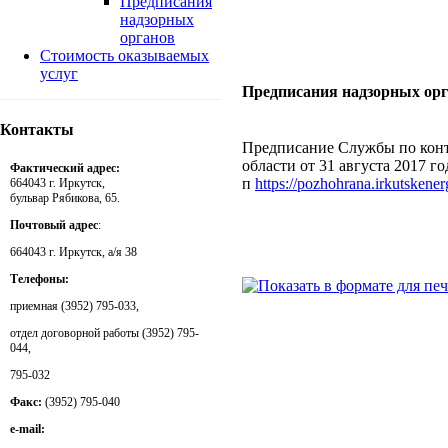
Предписания
надзорных
органов
Стоимость оказываемых
услуг
Предписания надзорных ор
Контакты
Предписание Службы по конт
области от 31 августа 2017 г
Фактический адрес:
п
https://pozhohrana.irkutskene
664043 г. Иркутск,
бульвар Рябикова, 65.
Почтовый адрес
:
664043 г. Иркутск, а/я 38
Телефоны:
приемная (3952) 795-033,
отдел договорной работы (3952) 795-
044,
795-032
Факс:
(3952) 795-040
e-mail: