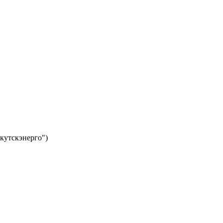
кутскэнерго")