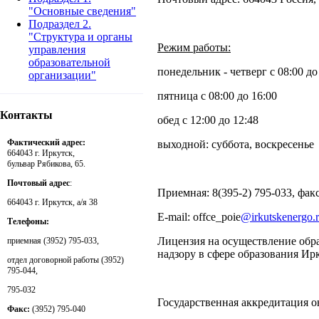
"Основные сведения"
Подраздел 2.
"Структура и органы
Режим работы:
управления
образовательной
понедельник - четверг с 08:00 до
организации"
пятница с 08:00 до 16:00
Контакты
обед с 12:00 до 12:48
Фактический адрес:
выходной: суббота, воскресенье
664043 г. Иркутск,
бульвар Рябикова, 65.
Почтовый адрес
:
Приемная: 8(395-2) 795-033, фак
664043 г. Иркутск, а/я 38
E-mail: offce_poie
@irkutskenergo.
Телефоны:
Лицензия на осуществление обра
приемная (3952) 795-033,
надзору в сфере образования Ирк
отдел договорной работы (3952)
795-044,
795-032
Государственная аккредитация о
Факс:
(3952) 795-040